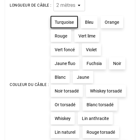
LONGUEUR DE CÂBLE :
Turquoise
Bleu
Orange
Rouge
Vert lime
Vert foncé
Violet
Jaune fluo
Fuchsia
Noir
Blanc
Jaune
COULEUR DU CÂBLE :
Noir torsadé
Whiskey torsadé
Or torsadé
Blanc torsadé
Whiskey
Lin anthracite
Lin naturel
Rouge torsadé