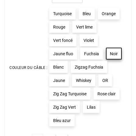
Turquoise
Bleu
Orange
Rouge
Vert lime
Vert foncé
Violet
Jaune fluo
Fuchsia
Noir
Blanc
Zigzag Fuchsia
COULEUR DU CÂBLE :
Jaune
Whiskey
OR
Zig Zag Turquoise
Rose clair
Zig Zag Vert
Lilas
Bleu azur